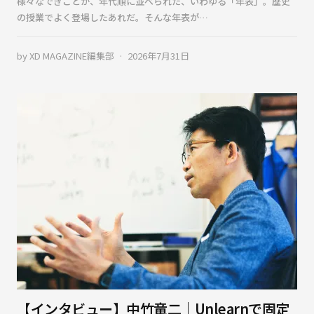
様々なできごとが、年代順に並べられた、いわゆる「年表」。歴史
の授業でよく登場したあれだ。そんな年表が…
by
XD MAGAZINE編集部
2026年7月31日
【インタビュー】中竹竜二｜Unlearnで固定