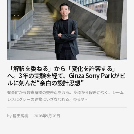
「解釈を委ねる」から「変化を許容する」
へ。3年の実験を経て、Ginza Sony Parkがビ
ルに刻んだ“余白の設計思想”
有楽町から数寄屋橋の交差点を渡る。歩道から段差がなく、シーム
レスにグレーの建物にいざなわれる。ゆるや…
by
箱田高樹
2026年5月20日