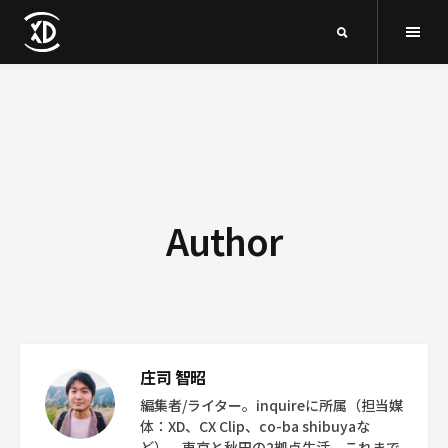
Author
庄司 智昭
編集者/ライター。inquireに所属（担当媒
体：XD、CX Clip、co-ba shibuyaな
ど）。東京と秋田の2拠点生活。これまで