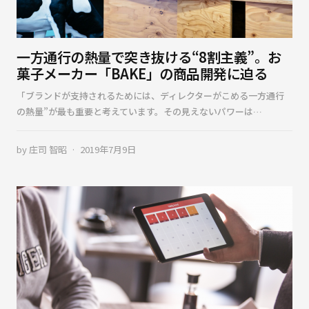
一方通行の熱量で突き抜ける“8割主義”。お
菓子メーカー「BAKE」の商品開発に迫る
「ブランドが支持されるためには、ディレクターがこめる一方通行
の熱量”が最も重要と考えています。その見えないパワーは…
by
庄司 智昭
2019年7月9日