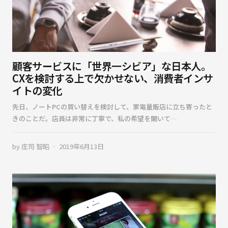
顧客サービスに「世界一シビア」な日本人。
CXを検討する上で欠かせない、消費者インサ
イトの変化
先日、ノートPCの買い替えを検討して、家電量販店に立ち寄ったと
きのことだ。店員は非常に丁寧で、私の希望を聞いて…
by
庄司 智昭
2019年6月13日