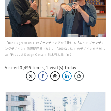
「nana’s green tea」のブランディングを手掛ける「エイトブランディ
ングデザイン」西澤明洋氏（左）、「360KYUSU」のデザインを担当し
た「Product Design Center」鈴木啓太氏（右）
Visited 3,495 times, 1 visit(s) today