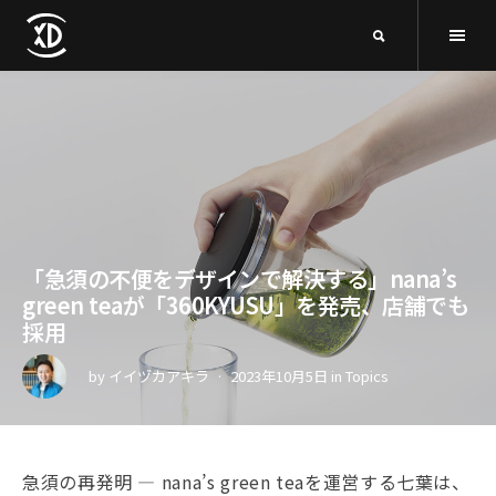
「急須の不便をデザインで解決する」nana’s
green teaが「360KYUSU」を発売、店舗でも
採用
by
イイヅカアキラ
2023年10月5日
in
Topics
急須の再発明 — nana’s green teaを運営する七葉は、