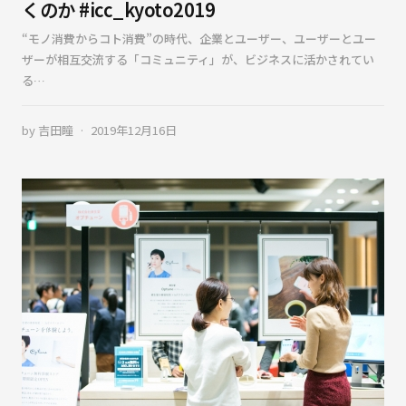
くのか #icc_kyoto2019
“モノ消費からコト消費”の時代、企業とユーザー、ユーザーとユー
ザーが相互交流する「コミュニティ」が、ビジネスに活かされてい
る…
by
吉田瞳
2019年12月16日