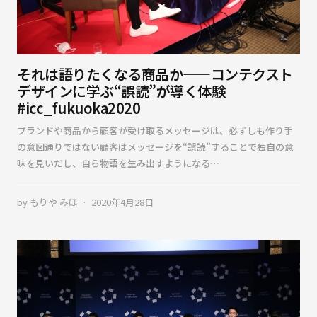
それは語りたくなる商品か——コンテクスト
デザインに学ぶ“誤読”が導く体験
#icc_fukuoka2020
ブランドや商品から顧客が受け取るメッセージは、必ずしも作り手
の意図通りではない顧客はメッセージを“誤読”することで独自の意
味を見いだし、自ら物語を生み出すようになる…
by
もりや みほ
2020年4月28日