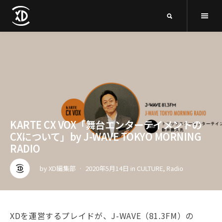
KARTE CX VOX「舞台エンターテイメントの
CXについて」by J-WAVE TOKYO MORNING
RADIO
by
XD編集部
2020年5月14日
in
CULTURE
,
Radio
XDを運営するプレイドが、J-WAVE（81.3FM）の