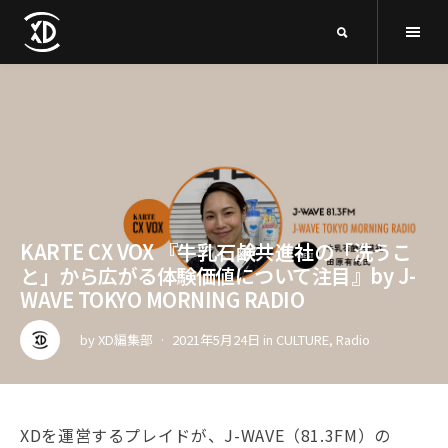
KARTE CX VOX 『牛乳石鹸共進社の「洗うこ
と」から広がる体験価値について注目』by J-
WAVE TOKYO MORNING RADIO
by
XD編集部
2021年5月24日
in
CULTURE
,
Radio
XDを運営するプレイドが、J-WAVE（81.3FM）の