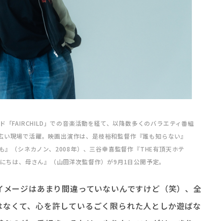
「FAIRCHILD」での音楽活動を経て、以降数多くのバラエティ番組
広い現場で活躍。映画出演作は、是枝裕和監督作『誰も知らない』
も』（シネカノン、2008年）、三谷幸喜監督作『THE有頂天ホテ
んにちは、母さん』（山田洋次監督作）が9月1日公開予定。
イメージはあまり間違っていないんですけど（笑）、全
はなくて、心を許しているごく限られた人としか遊ばな