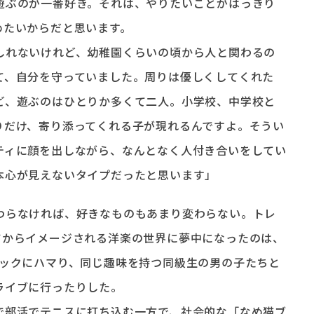
遊ぶのが一番好き。それは、やりたいことがはっきり
めたいからだと思います。
れないけれど、幼稚園くらいの頃から人と関わるの
て、自分を守っていました。周りは優しくしてくれた
ど、遊ぶのはひとりか多くて二人。小学校、中学校と
りだけ、寄り添ってくれる子が現れるんですよ。そうい
ティに顔を出しながら、なんとなく人付き合いをしてい
本心が見えないタイプだったと思います」
わらなければ、好きなものもあまり変わらない。トレ
ツからイメージされる洋楽の世界に夢中になったのは、
ロックにハマり、同じ趣味を持つ同級生の男の子たちと
ライブに行ったりした。
部活でテニスに打ち込む一方で、社会的な「なめ猫ブ