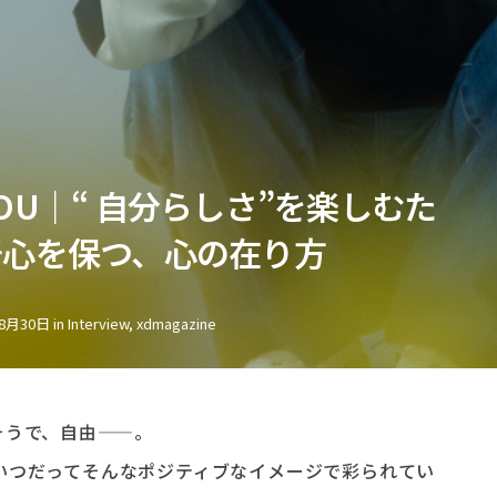
OU｜“ 自分らしさ”を楽しむた
奇心を保つ、心の在り方
年8月30日
in
Interview
,
xdmagazine
そうで、自由——。
つだってそんなポジティブなイメージで彩られてい