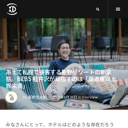
あえて私服で接客する星野リゾートの新業
態。BEB5 軽井沢が目指すのは「居酒屋以上、
旅未満」
by
葛原信太郎
2019年6月26日
in
Interview
みなさんにとって、ホテルはどのような存在だろう