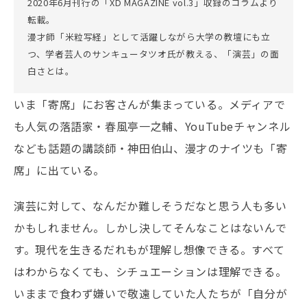
2020年6月刊行の「XD MAGAZINE vol.3」収録のコラムより
転載。
漫才師「米粒写経」として活躍しながら大学の教壇にも立
つ、学者芸人のサンキュータツオ氏が教える、「演芸」の面
白さとは。
いま「寄席」にお客さんが集まっている。メディアで
も人気の落語家・春風亭一之輔、YouTubeチャンネル
なども話題の講談師・神田伯山、漫才のナイツも「寄
席」に出ている。
演芸に対して、なんだか難しそうだなと思う人も多い
かもしれません。しかし決してそんなことはないんで
す。現代を生きるだれもが理解し想像できる。すべて
はわからなくても、シチュエーションは理解できる。
いままで食わず嫌いで敬遠していた人たちが「自分が