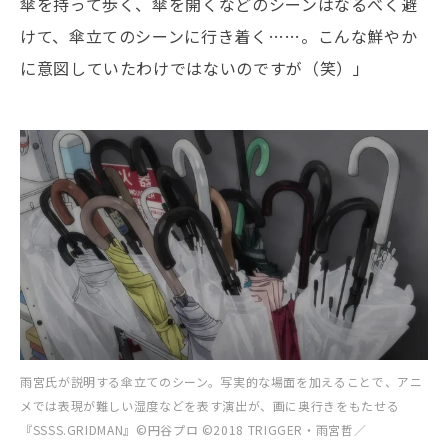
傘を持って歩く、傘を開くなどのシーンはなるべく避
けて、傘立てのシーンに行き着く……。こんな鮮やか
に意図していたわけではないのですが（笑）」
雨宮氏が説明する傘立てのシーン。写実的な場面を加えることで、アニ
メでは表現が難しい湿度などを表す演出が、画に奥行きをもたせる
『SSSS.GRIDMAN』©円谷プロ ©2018 TRIGGER・雨宮哲／