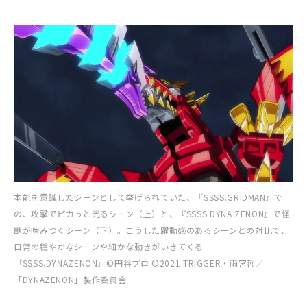
本能を意識したシーンとして挙げられていた、『SSSS.GRIDMAN』で
の、攻撃でピカっと光るシーン（上）と、『SSSS.DYNA ZENON』で怪
獣が噛みつくシーン（下）。こうした躍動感のあるシーンとの対比で、
日常の穏やかなシーンや細かな動きがいきてくる
『SSSS.DYNAZENON』©円谷プロ ©2021 TRIGGER・雨宮哲／
「DYNAZENON」製作委員会