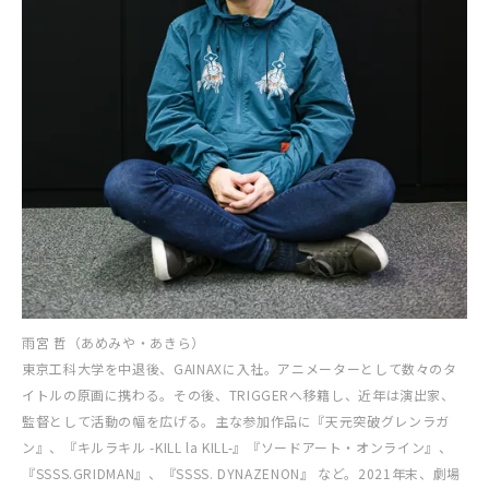
雨宮 哲（あめみや・あきら）
東京工科大学を中退後、GAINAXに入社。アニメーターとして数々のタ
イトルの原画に携わる。その後、TRIGGERへ移籍し、近年は演出家、
監督として活動の幅を広げる。主な参加作品に『天元突破グレンラガ
ン』、『キルラキル -KILL la KILL-』『ソードアート・オンライン』、
『SSSS.GRIDMAN』、『SSSS. DYNAZENON』 など。2021年末、劇場