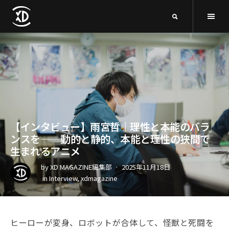
【インタビュー】雨宮哲｜理性と本能のバラ
ンスを——動的と静的、本能と理性の狭間で
生まれるアニメ
by
XD MAGAZINE編集部
2025年11月18日
in
Interview
,
xdmagazine
ヒーローが変身、ロボットが合体して、怪獣と死闘を