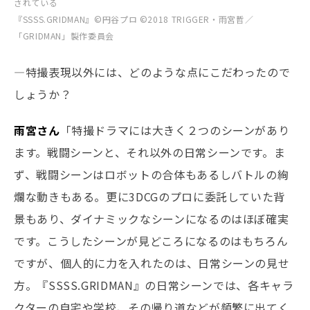
されている
『SSSS.GRIDMAN』©円谷プロ ©2018 TRIGGER・雨宮哲／
「GRIDMAN」製作委員会
―特撮表現以外には、どのような点にこだわったので
しょうか？
雨宮さん
「特撮ドラマには大きく２つのシーンがあり
ます。戦闘シーンと、それ以外の日常シーンです。ま
ず、戦闘シーンはロボットの合体もあるしバトルの絢
爛な動きもある。更に3DCGのプロに委託していた背
景もあり、ダイナミックなシーンになるのはほぼ確実
です。こうしたシーンが見どころになるのはもちろん
ですが、個人的に力を入れたのは、日常シーンの見せ
方。『SSSS.GRIDMAN』の日常シーンでは、各キャラ
クターの自宅や学校、その帰り道などが頻繁に出てく