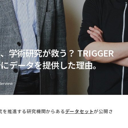
学術研究が救う？ TRIGGER
所にデータを提供した理由。
nterview
研究を推進する研究機関からある
データセット
が公開さ