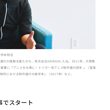
 舛本和也
進行の経験を経たのち、株式会社GAINAXに入社。2011年、大塚雅
立。著書に『アニメを仕事に！トリガー流アニメ制作進行読本 』（星海
ン制作における制作進行の座学本』（2017年）など。
事でスタート