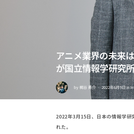
アニメ業界の未来は、
が国立情報学研究
by
梶谷 勇介
2022年6月9日
in
I
2022年3月15日、日本の情報学
れた。