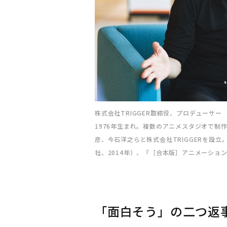
株式会社TRIGGER取締役、プロデューサー
1976年生まれ。複数のアニメスタジオで制作
彦、今石洋之らと株式会社TRIGGERを設
社、2014年）、『［合本版］アニメーショ
「面白そう」の二つ返