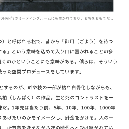
DMAN’Sのミーティングルームにも置かれており、お客をおもてなし
つ）と呼ばれる松で、昔から『御用（ごよう）を待つ
する』という意味を込めて入り口に置かれることの多
置くのかということにも意味がある。僕らは、そういう
使った空間プロデュースをしています」
」が得意とするのが、幹や枝の一部が枯れ白骨化しながらも、
真柏（しんぱく）の作品。生と死のコントラストを一
。1年先は当たり前、5年、10年、100年、1000年
りあげたいのかをイメージし、針金をかける。人の一
は、所有者を変えながら次の時代へと受け継がれてい