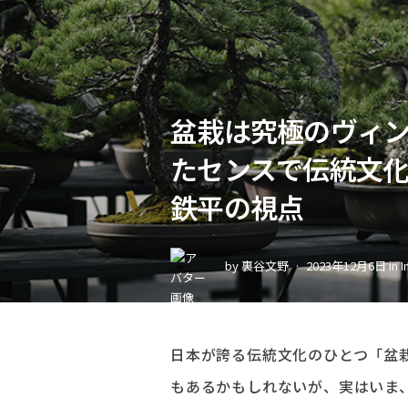
盆栽は究極のヴィン
たセンスで伝統文
鉄平の視点
by
裏谷文野
2023年12月6日
in
I
日本が誇る伝統文化のひとつ「盆
もあるかもしれないが、実はいま