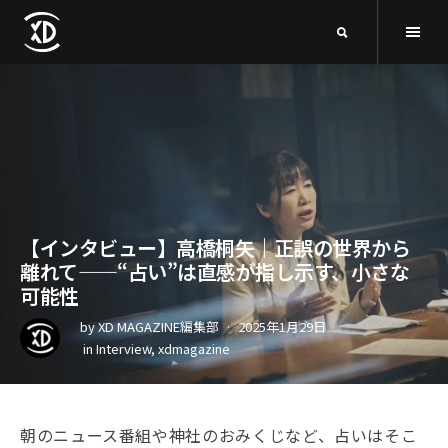
【インタビュー】高橋桐矢｜正誤の世界から
離れて——“占い”は直感が指し示す、小さな
可能性
by
XD MAGAZINE編集部
2025年1月29日
in
Interview
,
xdmagazine
朝のニュース番組や神社のおみくじなど、占いはそこ