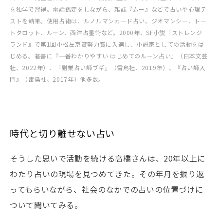
を独学で習得。電話鑑定をしながら、雑誌『ムー』などで占いや心理テ
ストを執筆。使用占術は、ルノルマンカード占い、ジオマンシー、トー
トタロット、ルーン、西洋占星術など。2000年、SF小説『ストレンジ
ランド』で第1回小松左京賞努力賞に入選し、小説家としての活動をは
じめる。著書に『一番わかりやすい はじめてのルーン占い』（日本文芸
社、2022年）、『副業占い師ブギ』（雷鳥社、2019年）、『占い師入
門』（雷鳥社、2017年）他多数。
時代と切り離せない占い
そうした思いで活動を続ける高橋さんは、20年以上に
わたり占いの現場を見つめてきた。その年月を振り返
ってもらいながら、社会のなかでの占いの位置づけに
ついて聞いてみる。