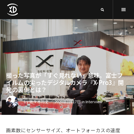
撮った写真が「すぐ見れない」意味。富士フ
イルムの尖ったデジタルカメラ『X-Pro3』開
発の裏側とは？
by
佐々木将史
2020年3月17日
in
Interview
画素数にセンサーサイズ、オートフォーカスの速度