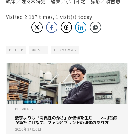
執筆／佐々木将史 編集／小山和之 撮影／須古恵
Visited 2,197 times, 1 visit(s) today
FUJIFILM
X-PRO3
デジタルカメラ
PREVIOUS
数字よりも「関係性の深さ」が価値を生む——木村石鹸
が新たに目指す、ファンとブランドの理想のあり方
2020年3月10日