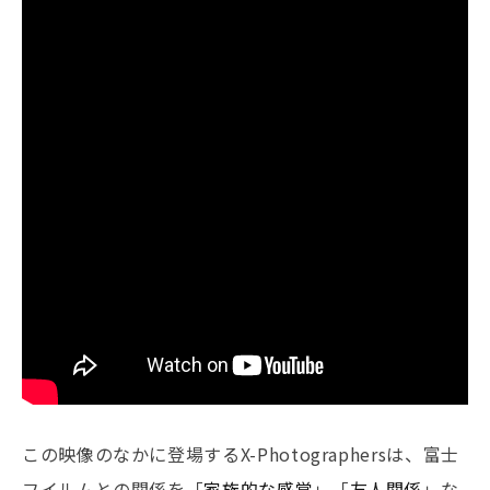
この映像のなかに登場するX-Photographersは、富士
フイルムとの関係を「
家族的な感覚
」「
友人関係
」な