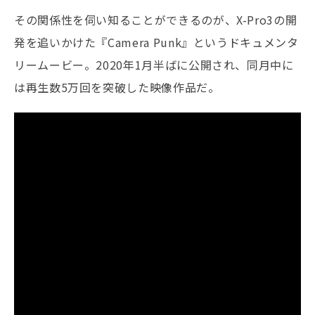
その関係性を伺い知ることができるのが、X-Pro3の開
発を追いかけた『Camera Punk』というドキュメンタ
リームービー。2020年1月半ばに公開され、同月中に
は再生数5万回を突破した映像作品だ。