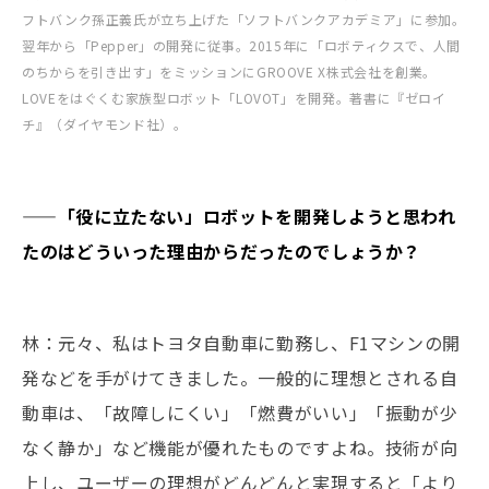
フトバンク孫正義氏が立ち上げた「ソフトバンクアカデミア」に参加。
翌年から「Pepper」の開発に従事。2015年に「ロボティクスで、人間
のちからを引き出す」をミッションにGROOVE X株式会社を創業。
LOVEをはぐくむ家族型ロボット「LOVOT」を開発。著書に『ゼロイ
チ』（ダイヤモンド社）。
——「役に立たない」ロボットを開発しようと思われ
たのはどういった理由からだったのでしょうか？
林：元々、私はトヨタ自動車に勤務し、F1マシンの開
発などを手がけてきました。一般的に理想とされる自
動車は、「故障しにくい」「燃費がいい」「振動が少
なく静か」など機能が優れたものですよね。技術が向
上し、ユーザーの理想がどんどんと実現すると「より