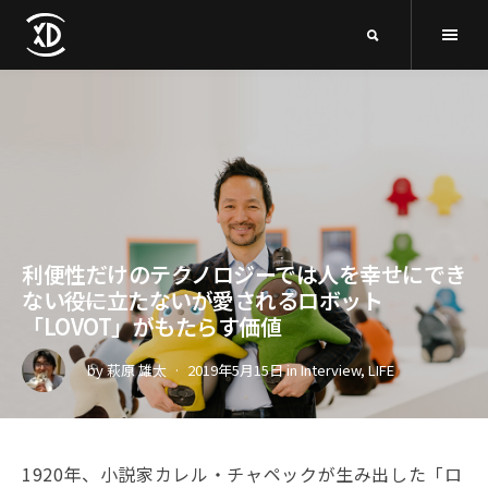
利便性だけのテクノロジーでは人を幸せにでき
ない――役に立たないが愛されるロボット
「LOVOT」がもたらす価値
by
萩原 雄太
2019年5月15日
in
Interview
,
LIFE
1920年、小説家カレル・チャペックが生み出した「ロ