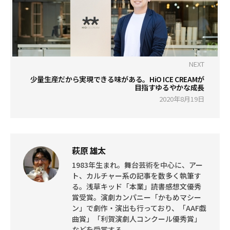
NEXT
少量生産だから実現できる味がある。HiO ICE CREAMが
目指すゆるやかな成長
2020年8月19日
萩原 雄太
1983年生まれ。舞台芸術を中心に、アー
ト、カルチャー系の記事を数多く執筆す
る。浅草キッド「本業」読書感想文優秀
賞受賞。演劇カンパニー「かもめマシー
ン」で劇作・演出も行っており、「AAF戯
曲賞」「利賀演劇人コンクール優秀賞」
などを受賞する。