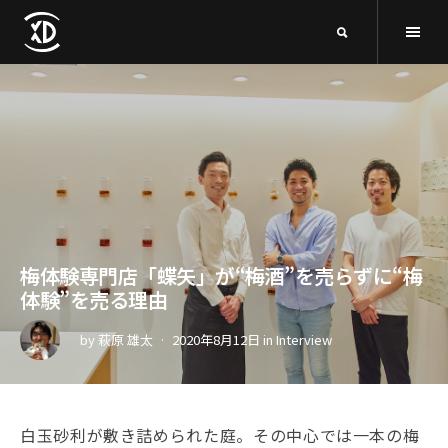
梅体験専門店「蝶矢」が“梅酒”を売らずに“梅
体験”を売る理由
by
萩原 雄太
2020年8月12日
in
Interview
白玉砂利が敷き詰められた庭。その中心では一本の梅